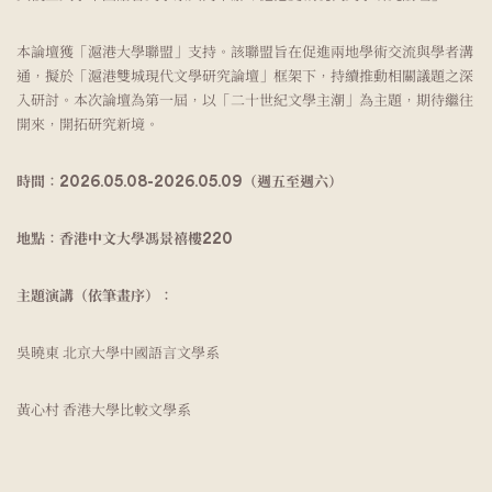
本論壇獲「滬港大學聯盟」支持。該聯盟旨在促進兩地學術交流與學者溝
通，擬於「滬港雙城現代文學研究論壇」框架下，持續推動相關議題之深
入研討。本次論壇為第一屆，以「二十世紀文學主潮」為主題，期待繼往
開來，開拓研究新境。
時間：
2026.05.08-2026.05.09
（週五至週六）
地點：香港中文大學馮景禧樓220
主題演講（依筆畫序）：
吳曉東 北京大學中國語言文學系
黃心村 香港大學比較文學系