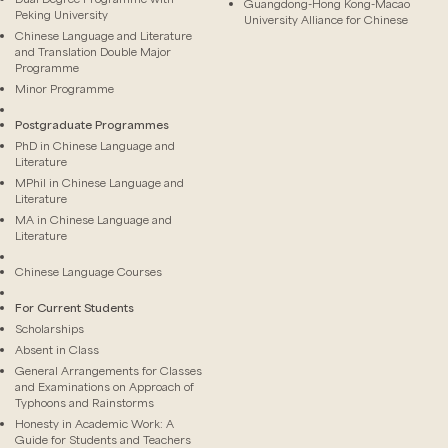
Guangdong-Hong Kong-Macao
Peking University
University Alliance for Chinese
Chinese Language and Literature
and Translation Double Major
Programme
Minor Programme
Postgraduate Programmes
PhD in Chinese Language and
Literature
MPhil in Chinese Language and
Literature
MA in Chinese Language and
Literature
Chinese Language Courses
For Current Students
Scholarships
Absent in Class
General Arrangements for Classes
and Examinations on Approach of
Typhoons and Rainstorms
Honesty in Academic Work: A
Guide for Students and Teachers