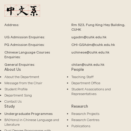
Address:
Rm 523, Fung King Hey Building,
CUHK
UG Admission Enquiries:
ugadm@cuhk.edu.hk
PG Admission Enquiries:
CHI-GSAdm@cuhk.edu.hk
Chinese Language
Courses
uchinese@cuhk.edu.hk
Enquiries:
General Enquiries:
chilan@cuhk.edu.hk
About Us
People
About the Department
Teaching Staff
Message from the Chair
Department Office
Student Profile
Student Associations and
Representatives
Department Song
Contact Us
Study
Research
Undergraduate Programmes
Research Projects
BA(Hons) in Chinese Language and
Research Centres
Literature
Publications
Dual Degree Programme with