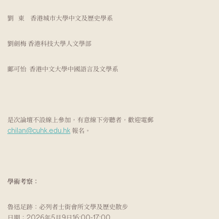
劉 東 香港城市大學中文及歷史學系
劉劍梅 香港科技大學人文學部
鄺可怡 香港中文大學中國語言及文學系
是次論壇不設線上參加，有意線下旁聽者，歡迎電郵
chilan@cuhk.edu.hk
報名。
學術考察：
魯迅足跡：必列者士街會所文學及歷史散步
日期：2026年5月9日16:00-17:00