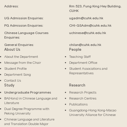
Address:
Rm 523, Fung King Hey Building,
CUHK
UG Admission Enquiries:
ugadm@cuhk.edu.hk
PG Admission Enquiries:
CHI-GSAdm@cuhk.edu.hk
Chinese Language
Courses
uchinese@cuhk.edu.hk
Enquiries:
General Enquiries:
chilan@cuhk.edu.hk
About Us
People
About the Department
Teaching Staff
Message from the Chair
Department Office
Student Profile
Student Associations and
Representatives
Department Song
Contact Us
Study
Research
Undergraduate Programmes
Research Projects
BA(Hons) in Chinese Language and
Research Centres
Literature
Publications
Dual Degree Programme with
Guangdong-Hong Kong-Macao
Peking University
University Alliance for Chinese
Chinese Language and Literature
and Translation Double Major