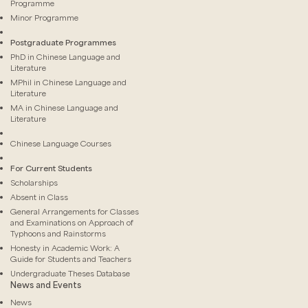
Programme
Minor Programme
Postgraduate Programmes
PhD in Chinese Language and
Literature
MPhil in Chinese Language and
Literature
MA in Chinese Language and
Literature
Chinese Language Courses
For Current Students
Scholarships
Absent in Class
General Arrangements for Classes
and Examinations on Approach of
Typhoons and Rainstorms
Honesty in Academic Work: A
Guide for Students and Teachers
Undergraduate Theses Database
News and Events
News