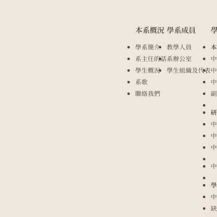
本系概況
學系成員
學系簡介
教學人員
本
系主任的話
系辦公室
中
學生概況
學生組織及代表
中
系歌
中
聯絡我們
副
研
中
中
中
中
學
中
缺