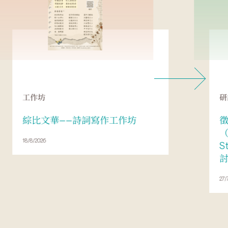
工作坊
研
綜比文華——詩詞寫作工作坊
（
18/8/2026
S
27/