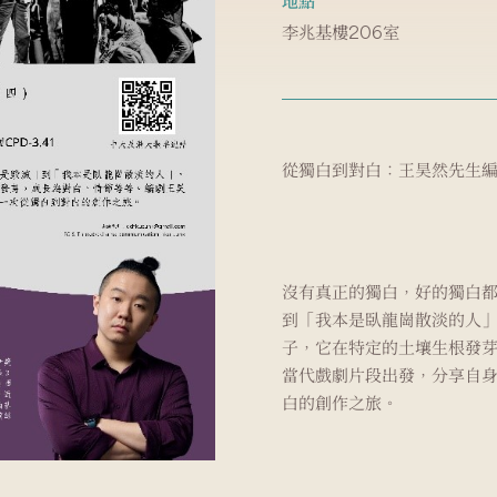
地點
李兆基樓206室
從獨白到對白：王昊然先生
沒有真正的獨白，好的獨白
到「我本是臥龍崗散淡的人
子，它在特定的土壤生根發
當代戲劇片段出發，分享自
白的創作之旅。