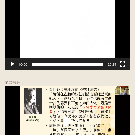
視
訊
播
放
器
00:00
15:25
第二部分：
視
訊
播
放
器