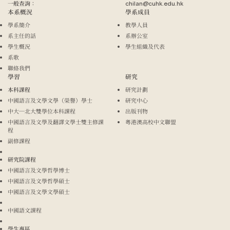
一般查詢：
chilan@cuhk.edu.hk
本系概況
學系成員
學系簡介
教學人員
系主任的話
系辦公室
學生概況
學生組織及代表
系歌
聯絡我們
學習
研究
本科課程
研究計劃
中國語言及文學文學（榮譽）學士
研究中心
中大─北大雙學位本科課程
出版刊物
中國語言及文學及翻譯文學士雙主修課
粵港澳高校中文聯盟
程
副修課程
研究院課程
中國語言及文學哲學博士
中國語言及文學哲學碩士
中國語言及文學文學碩士
中國語文課程
學生專區