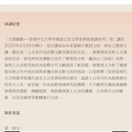
演講紀要
「文德徽猷——香港中文大學中國語言及文學系學術演講系列」第二講於
2020年5月29日舉行。是次講座由本系張錦少教授主持，郭必之教授主
講，題目為「上古音作為詮釋文獻及歷史的方法」。郭教授首先對上古漢
語的音系、研究材料及構擬方法作了簡單的介紹，繼而以《詩經》為例，
說明上古音研究如何為詮釋古代文獻提供了新思路。郭教授又分析了幾個
能反映古代中原民族與周邊民族互動交流的借詞，以及解釋了如何從現代
方言特徵考察漢代南北方言差異和移民歷史，論證上古音可作為探索歷史
的有力工具，甚至進一步成為跨領域研究的橋樑。不少聽眾在講座後積極
參與問答環節，踴躍提問，與郭教授就上古音的構擬、古音與方言的關
係，以及音韻學等範疇進行交流。
錄影重溫
第一部分：