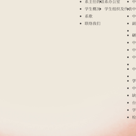
系主任的话
系办公室
中
学生概况
学生组织及代表
中
系歌
中
联络我们
副
研
中
中
中
中
学
中
缺
台
学
检