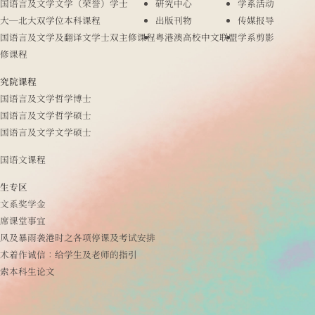
国语言及文学文学（荣誉）学士
研究中心
学系活动
大─北大双学位本科课程
出版刊物
传媒报导
国语言及文学及翻译文学士双主修课程
粤港澳高校中文联盟
学系剪影
修课程
究院课程
国语言及文学哲学博士
国语言及文学哲学硕士
国语言及文学文学硕士
国语文课程
生专区
文系奖学金
席课堂事宜
风及暴雨袭港时之各项停课及考试安排
术着作诚信：给学生及老师的指引
索本科生论文