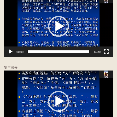
频
播
放
器
00:00
14:30
第三部分：
视
频
播
放
器