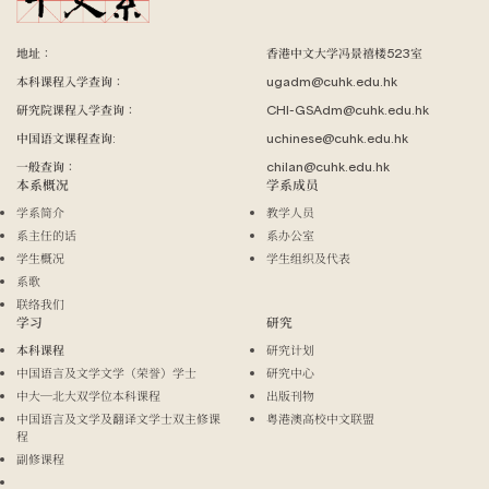
地址：
香港中文大学冯景禧楼523室
本科课程入学查询：
ugadm@cuhk.edu.hk
研究院课程入学查询：
CHI-GSAdm@cuhk.edu.hk
中国语文课程查询:
uchinese@cuhk.edu.hk
一般查询：
chilan@cuhk.edu.hk
本系概况
学系成员
学系简介
教学人员
系主任的话
系办公室
学生概况
学生组织及代表
系歌
联络我们
学习
研究
本科课程
研究计划
中国语言及文学文学（荣誉）学士
研究中心
中大─北大双学位本科课程
出版刊物
中国语言及文学及翻译文学士双主修课
粤港澳高校中文联盟
程
副修课程