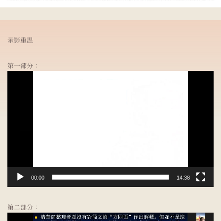
录影重温
第一部分：
视
频
播
放
器
00:00
14:38
第二部分：
视