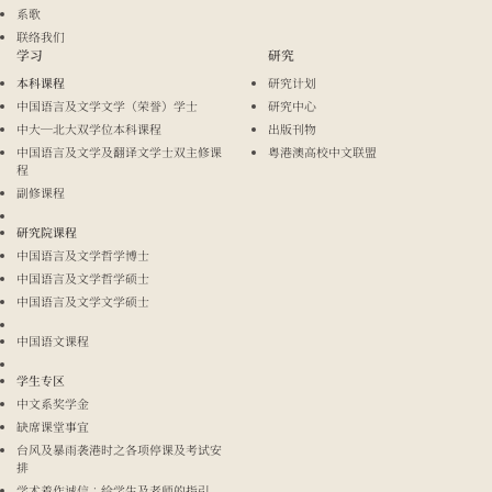
系歌
联络我们
学习
研究
本科课程
研究计划
中国语言及文学文学（荣誉）学士
研究中心
中大─北大双学位本科课程
出版刊物
中国语言及文学及翻译文学士双主修课
粤港澳高校中文联盟
程
副修课程
研究院课程
中国语言及文学哲学博士
中国语言及文学哲学硕士
中国语言及文学文学硕士
中国语文课程
学生专区
中文系奖学金
缺席课堂事宜
台风及暴雨袭港时之各项停课及考试安
排
学术着作诚信：给学生及老师的指引