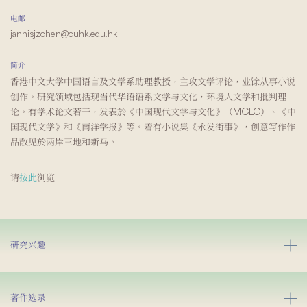
电邮
jannisjzchen@cuhk.edu.hk
简介
香港中文大学中国语言及文学系助理教授，主攻文学评论，业馀从事小说
创作。研究领域包括现当代华语语系文学与文化，环境人文学和批判理
论。有学术论文若干，发表於《中国现代文学与文化》（MCLC）、《中
国现代文学》和《南洋学报》等。着有小说集《永发街事》，创意写作作
品散见於两岸三地和新马。
请
按此
浏览
研究兴趣
著作选录