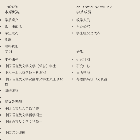
一般查询：
chilan@cuhk.edu.hk
本系概况
学系成员
学系简介
教学人员
系主任的话
系办公室
学生概况
学生组织及代表
系歌
联络我们
学习
研究
本科课程
研究计划
中国语言及文学文学（荣誉）学士
研究中心
中大─北大双学位本科课程
出版刊物
中国语言及文学及翻译文学士双主修课
粤港澳高校中文联盟
程
副修课程
研究院课程
中国语言及文学哲学博士
中国语言及文学哲学硕士
中国语言及文学文学硕士
中国语文课程