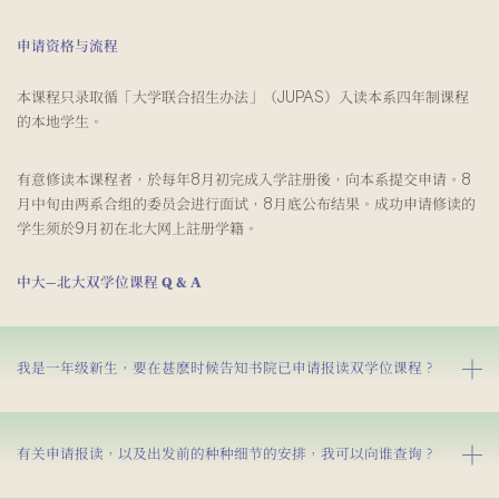
申请资格与流程
本课程只录取循「大学联合招生办法」（JUPAS）入读本系四年制课程
的本地学生。
有意修读本课程者，於每年8月初完成入学註册後，向本系提交申请。8
月中旬由两系合组的委员会进行面试，8月底公布结果。成功申请修读的
学生须於9月初在北大网上註册学籍。
中大—北大双学位课程 Q & A
我是一年级新生，要在甚麽时候告知书院已申请报读双学位课程？
有关申请报读，以及出发前的种种细节的安排，我可以向谁查询？