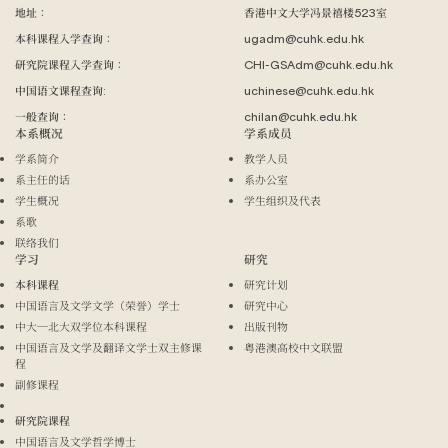
地址：
香港中文大学冯景禧楼523室
本科课程入学查询：
ugadm@cuhk.edu.hk
研究院课程入学查询：
CHI-GSAdm@cuhk.edu.hk
中国语文课程查询:
uchinese@cuhk.edu.hk
一般查询：
chilan@cuhk.edu.hk
本系概况
学系成员
学系简介
教学人员
系主任的话
系办公室
学生概况
学生组织及代表
系歌
联络我们
学习
研究
本科课程
研究计划
中国语言及文学文学（荣誉）学士
研究中心
中大─北大双学位本科课程
出版刊物
中国语言及文学及翻译文学士双主修课
粤港澳高校中文联盟
程
副修课程
研究院课程
中国语言及文学哲学博士