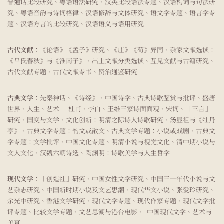
普通话比较研究、粤语语法研究、汉英比较语法专题、汉语构词与句法研
究、粤语音韵与诗词格律、汉语修辞与文体研究、语文学专题、语言学专
题、汉语方言的比较研究、汉语语义与语用研究
古代文献
：《论语》《孟子》研究、《庄》《荀》异同、杂家文献选读：
《吕氏春秋》与《淮南子》、出土文献分类选读、互见文献与古籍研究、
古代文献专题、古代文献专书、资治通鉴研究
古典文学
：先秦神话、《诗经》、中国诗学、古典诗歌鉴赏与批评、盛唐
世界、人生、艺术——杜甫、李白、王维三家诗面面观、宋词、「三言」
研究、国变与文学、文化创新：明清之际诗人诗歌研究、汤显祖与《牡丹
亭》、古典文学专题：韵文或散文、古典文学专题：小说或戏剧、古典文
学专题：文学批评、中国文化专题、明清小说与视觉文化、清中期小说与
文人文化、汉魏六朝诗选、陶渊明：诗歌美学与人生哲学
现代文学
：「创造社」研究、中国女性文学研究、中国三十年代小说与文
艺杂志研究、中国新时期小说及文艺思潮、现代华文小说、张爱玲研究、
余光中研究、香港文学研究、现代文学专题、现代作家专题、现代文学批
评专题、比较文学专题、文艺思潮与港台电影、 中国现代文学、艺术与
美育