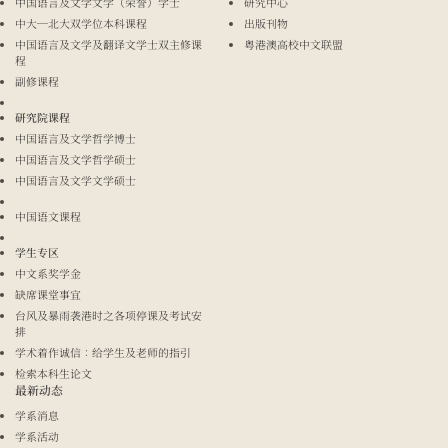
中国语言及文学文学（荣誉）学士
研究中心
中大─北大双学位本科课程
出版刊物
中国语言及文学及翻译文学士双主修课
粤港澳高校中文联盟
程
副修课程
研究院课程
中国语言及文学哲学博士
中国语言及文学哲学硕士
中国语言及文学文学硕士
中国语文课程
学生专区
中文系奖学金
缺席课堂事宜
台风及暴雨袭港时之各项停课及考试安
排
学术着作诚信：给学生及老师的指引
检索本科生论文
最新动态
学系消息
学系活动