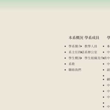
本系概況
學系成員
學系簡介
教學人員
本
系主任的話
系辦公室
中
學生概況
學生組織及代表
中
系歌
中
聯絡我們
副
研
中
中
中
中