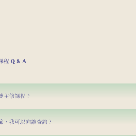
 Q & A
雙主修課程？
節，我可以向誰查詢？