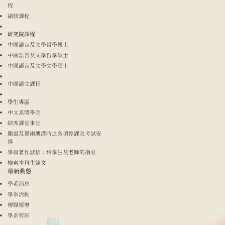
程
副修課程
研究院課程
中國語言及文學哲學博士
中國語言及文學哲學碩士
中國語言及文學文學碩士
中國語文課程
學生專區
中文系獎學金
缺席課堂事宜
颱風及暴雨襲港時之各項停課及考試安
排
學術著作誠信：給學生及老師的指引
檢索本科生論文
最新動態
學系消息
學系活動
傳媒報導
學系剪影