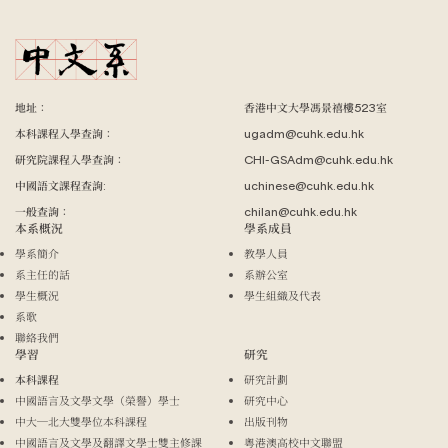
地址：
香港中文大學馮景禧樓523室
本科課程入學查詢：
ugadm@cuhk.edu.hk
研究院課程入學查詢：
CHI-GSAdm@cuhk.edu.hk
中國語文課程查詢:
uchinese@cuhk.edu.hk
一般查詢：
chilan@cuhk.edu.hk
本系概況
學系成員
學系簡介
教學人員
系主任的話
系辦公室
學生概況
學生組織及代表
系歌
聯絡我們
學習
研究
本科課程
研究計劃
中國語言及文學文學（榮譽）學士
研究中心
中大─北大雙學位本科課程
出版刊物
中國語言及文學及翻譯文學士雙主修課
粵港澳高校中文聯盟