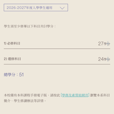
2026-2027年度入學學生適用
學生須至少修畢以下科目共51學分：
27
1) 必修科目
學分
24
2) 選修科目
學分
51
總學分：
本校備有本科課程手冊電子版，請按此
[學務及素質組網頁]
瀏覽本系科目
簡介、學生修讀辦法等詳情。