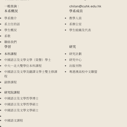
一般查詢：
chilan@cuhk.edu.hk
本系概況
學系成員
學系簡介
教學人員
系主任的話
系辦公室
學生概況
學生組織及代表
系歌
聯絡我們
學習
研究
本科課程
研究計劃
中國語言及文學文學（榮譽）學士
研究中心
中大─北大雙學位本科課程
出版刊物
中國語言及文學及翻譯文學士雙主修課
粵港澳高校中文聯盟
程
副修課程
研究院課程
中國語言及文學哲學博士
中國語言及文學哲學碩士
中國語言及文學文學碩士
中國語文課程