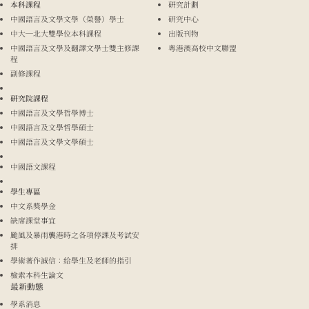
本科課程
研究計劃
中國語言及文學文學（榮譽）學士
研究中心
中大─北大雙學位本科課程
出版刊物
中國語言及文學及翻譯文學士雙主修課
粵港澳高校中文聯盟
程
副修課程
研究院課程
中國語言及文學哲學博士
中國語言及文學哲學碩士
中國語言及文學文學碩士
中國語文課程
學生專區
中文系獎學金
缺席課堂事宜
颱風及暴雨襲港時之各項停課及考試安
排
學術著作誠信：給學生及老師的指引
檢索本科生論文
最新動態
學系消息