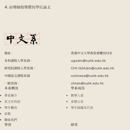
4. 由導師指導撰寫學位論文
地址：
香港中文大學馮景禧樓523室
本科課程入學查詢：
ugadm@cuhk.edu.hk
研究院課程入學查詢：
CHI-GSAdm@cuhk.edu.hk
中國語文課程查詢:
uchinese@cuhk.edu.hk
一般查詢：
chilan@cuhk.edu.hk
本系概況
學系成員
學系簡介
教學人員
系主任的話
系辦公室
學生概況
學生組織及代表
系歌
聯絡我們
學習
研究