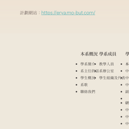
計劃網站：
https://erya.mo-but.com/
本系概況
學系成員
學系簡介
教學人員
本
系主任的話
系辦公室
中
學生概況
學生組織及代表
中
系歌
中
聯絡我們
副
研
中
中
中