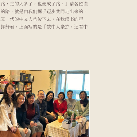
有路，走的人多了，也便成了路。」请各位谨
系的路，就是由我们㩗手迈步共同走出来的。
代又一代的中文人承传下去。在我读书的年
营挥舞着，上面写的是「数中大豪杰，还看中