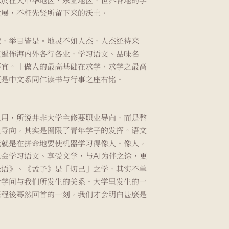
发展，不枉先贤所留下来的沃土。
境，举目皆是。地灵不如人杰，人杰还待来
友遍佈海内外各行各业，学习语文、品味名
不宜。「做人的最高基础在求学，求学之最高
更是中文系同仁读书与行事之座右铭。
致用，所说并非大学主修要职业导向，而是整
业导向，其实是囿限了青年学子的发挥。语文
能就是在拼命地要使机器学习得像人。像人，
会学习语文、享受文学，与AI为伴之馀，更
论语》、《孟子》是「切己」之学，其实不单
於学问与我们所发生的关系。大学里发生的一
课程後蓦然回首的一刻，我们才会明白甚麽是