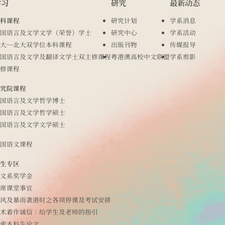
学习
研究
最新动态
科课程
研究计划
学系消息
国语言及文学文学（荣誉）学士
研究中心
学系活动
大─北大双学位本科课程
出版刊物
传媒报导
国语言及文学及翻译文学士双主修课程
粤港澳高校中文联盟
学系剪影
修课程
究院课程
国语言及文学哲学博士
国语言及文学哲学硕士
国语言及文学文学硕士
国语文课程
生专区
文系奖学金
席课堂事宜
风及暴雨袭港时之各项停课及考试安排
术着作诚信：给学生及老师的指引
索本科生论文