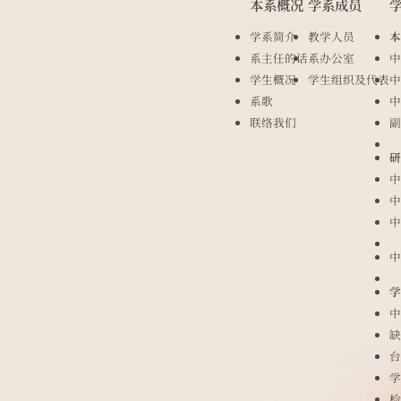
本系概况
学系成员
学系简介
教学人员
本
系主任的话
系办公室
中
学生概况
学生组织及代表
中
系歌
中
联络我们
副
研
中
中
中
中
学
中
缺
台
学
检