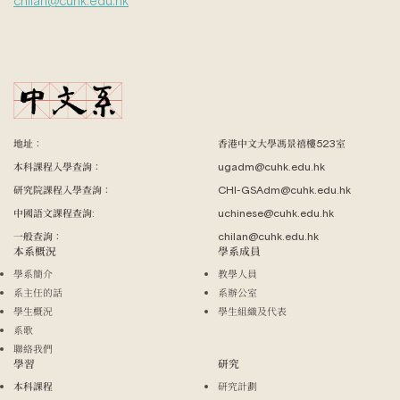
chilan@cuhk.edu.hk
地址：
香港中文大學馮景禧樓523室
本科課程入學查詢：
ugadm@cuhk.edu.hk
研究院課程入學查詢：
CHI-GSAdm@cuhk.edu.hk
中國語文課程查詢:
uchinese@cuhk.edu.hk
一般查詢：
chilan@cuhk.edu.hk
本系概況
學系成員
學系簡介
教學人員
系主任的話
系辦公室
學生概況
學生組織及代表
系歌
聯絡我們
學習
研究
本科課程
研究計劃