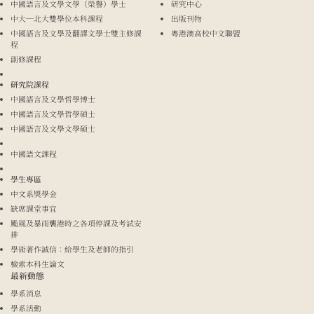
中國語言及文學文學（榮譽）學士
研究中心
中大─北大雙學位本科課程
出版刊物
中國語言及文學及翻譯文學士雙主修課
粵港澳高校中文聯盟
程
副修課程
研究院課程
中國語言及文學哲學博士
中國語言及文學哲學碩士
中國語言及文學文學碩士
中國語文課程
學生專區
中文系獎學金
缺席課堂事宜
颱風及暴雨襲港時之各項停課及考試安
排
學術著作誠信：給學生及老師的指引
檢索本科生論文
最新動態
學系消息
學系活動