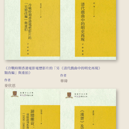
《冷戰時期香港電影電懋影片的「另
《清代戲曲中的明史再現》
類改編」與重拍》
作者
作者
華瑋
麥欣恩