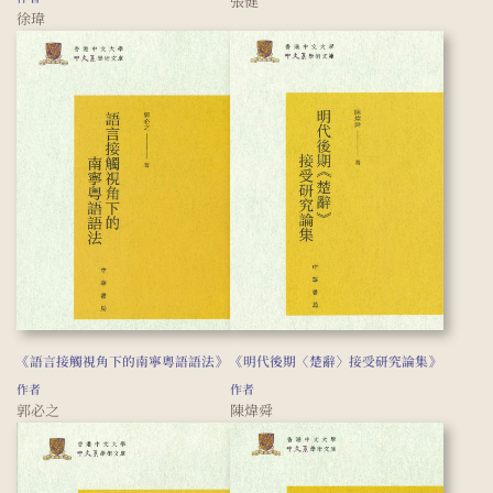
張健
徐瑋
《語言接觸視角下的南寧粵語語法》
《明代後期〈楚辭〉接受研究論集》
作者
作者
郭必之
陳煒舜