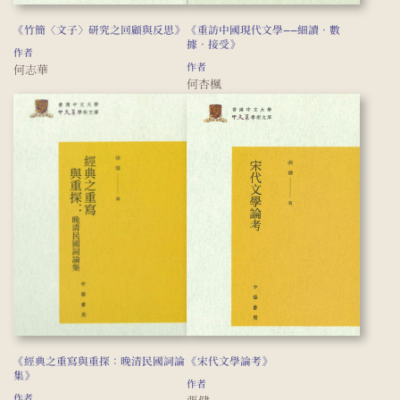
《竹簡〈文子〉研究之回顧與反思》
《重訪中國現代文學——細讀‧數
據‧接受》
作者
作者
何志華
何杏楓
《宋代文學論考》
《經典之重寫與重探：晚清民國詞論
集》
作者
作者