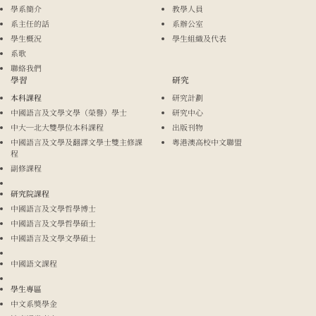
學系簡介
教學人員
系主任的話
系辦公室
學生概況
學生組織及代表
系歌
聯絡我們
學習
研究
本科課程
研究計劃
中國語言及文學文學（榮譽）學士
研究中心
中大─北大雙學位本科課程
出版刊物
中國語言及文學及翻譯文學士雙主修課
粵港澳高校中文聯盟
程
副修課程
研究院課程
中國語言及文學哲學博士
中國語言及文學哲學碩士
中國語言及文學文學碩士
中國語文課程
學生專區
中文系獎學金