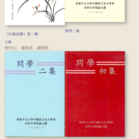
問學三集
《吐露滋蘭》第一輯
主編
程中山、潘銘基、謝曉虹