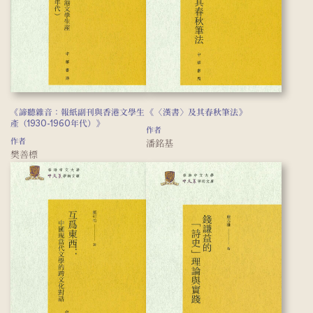
《諦聽雜音：報紙副刊與香港文學生
《〈漢書〉及其春秋筆法》
產（1930-1960年代）》
作者
作者
潘銘基
樊善標