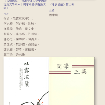
《文德徽猷——香港中文大學中國語
言及文學系六十周年系慶學術論文
《吐露滋蘭》第二輯
集》
主編
作者
程中山
作者（依篇章次序）：
何志華、何杏楓、沈培、
孫葉楠、徐瑋、崔文東、
張錦少、盛亦惠、許暉林、
郭必之、陳煒舜、陳濟舟、
黃念欣、樊善標、潘銘基、
鄧思穎、鄧盾、蕭振豪、
鄺可怡、嚴志雄