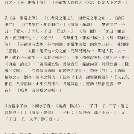
取之。《易‧繫辭上傳》：「是故聖人以通天下之志，以定天下之業。」
2.《易‧繫辭上傳》：「仁者見之謂之仁，知者見之謂之知。」《論語‧
里仁》：「仁者安仁，知者利仁。」《論語‧顏淵》：「樊遲問仁，子
曰：『愛人。』問知，子曰：『知人。』」《易‧頤》：「彖曰：頤貞
吉，養正則吉也。」《老子》：「有無相生，難易相成。」《易‧繫辭上
傳》：「是故易有太極，是生兩儀；兩儀生四象，四象生八卦。」孔穎達
〈正義〉：「太極，謂天地未分之前，元氣混而為一，即是太初、太一
也。故老子云道生一，即此太極是也。」儒、道學說皆出《易》理。曹丕
《典論‧論文》：「蓋奏議宜雅，書論宜理，銘誄尚實，詩賦欲麗。」陸
機〈文賦〉：「詩緣情而綺靡，賦體物而瀏亮。」李善〈註〉：「綺靡，
精妙之言；瀏亮，清明之稱也。」沈約《宋書‧謝靈運傳論》：「夫五色
相宣，八音協暢，由乎玄黃律呂，各適其宜。」應劭《風俗通義‧聲
音》：「暢者，言其道之美暢。」
3.言偃字子游，卜商字子夏。《論語‧陽貨》：「子曰：『二三子，偃之
言是也。』」《論語‧先進》：「子曰：『師也過，商也不及。』」又：
「子曰：『……文學子游子夏。』」