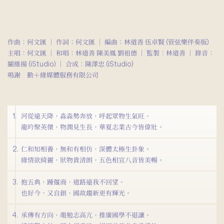
作曲：何文匯 ｜ 作詞：何文匯 ｜ 編曲：林道善 伍卓賢 (管弦樂伴奏版)
主唱：何文匯 ｜ 和唱：林道善 陳美鳳 劉祖德 ｜ 監製：林道善 ｜ 錄音：
關維揚 (iStudio) ｜ 合成：陳澤忠 (iStudio)
鳴謝 勤＋緣媒體服務有限公司
1.
河從遠天降，淼淼勢奔放，呼起眾物生氣旺。
龍吟聚英傑，物潤見生長，華夏志業古今皆偉壯。
2.
仁和知相養，無和有相仿，深體太極生卦象。
緣情欲綺麗，狀物貴清朗，五色相宣八音皆美暢。
3.
抱五典，踵偃商，道路遠我不回望。
也好今，又自創，國故趨新更有輝光。
4.
承傳有方向，黽勉志高亢，推廣國學不退讓。