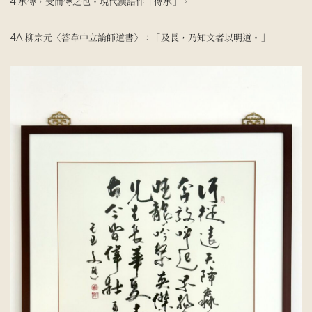
4.承傳，受而傳之也。現代漢語作「傳承」。
4A.柳宗元〈答韋中立論師道書〉：「及長，乃知文者以明道。」