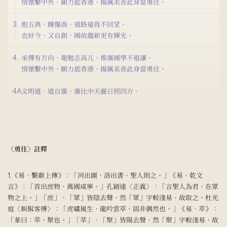
情懷繫中外，願力起香港，揚厲美善此身當勇往。
3.
抱五典，踵偃商，道路遠我不回望。
也好今，又自創，國故趨新更有輝光。
4.
承傳有方向，黽勉志高亢，推廣國學不退讓。
情懷繫中外，願力起香港，揚厲美善此身當勇往。
4A.
文明道，道自廣，廣比中天麗日照四方。
〈勇往〉註釋
1.《易‧繫辭上傳》：「河出圖，洛出書，聖人則之。」《易‧乾文
言》：「首出庶物，萬國咸寧。」孔穎達〈正義〉：「言聖人為君，在眾
物之上。」「庶」、「眾」皆陰去聲，然「眾」字較淺易，故取之。杜光
庭〈虯髯客傳〉：「虎嘯風生，龍吟雲萃，固非偶然也。」《易‧萃》：
「彖曰：萃，聚也。」「萃」、「聚」皆陽去聲，然「聚」字較淺易，故