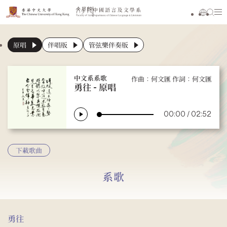
原唱
伴唱版
管弦樂伴奏版
中文系系歌
作曲：何文匯 作詞：何文匯
勇往 -
原唱
00:00
/
02:52
下載歌曲
系歌
勇往