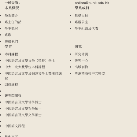
一般查詢：
chilan@cuhk.edu.hk
本系概況
學系成員
學系簡介
教學人員
系主任的話
系辦公室
學生概況
學生組織及代表
系歌
聯絡我們
學習
研究
本科課程
研究計劃
中國語言及文學文學（榮譽）學士
研究中心
中大─北大雙學位本科課程
出版刊物
中國語言及文學及翻譯文學士雙主修課
粵港澳高校中文聯盟
程
副修課程
研究院課程
中國語言及文學哲學博士
中國語言及文學哲學碩士
中國語言及文學文學碩士
中國語文課程
學生專區