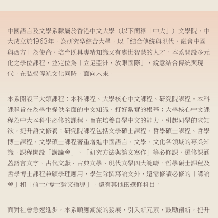
中國語言及文學系隸屬於香港中文大學（以下簡稱「中大」）文學院。中
大成立於1963年，為研究型綜合大學，以「結合傳統與現代，融會中國
與西方」為使命，培育既具專精知識又有處世智慧的人才。本系開設多元
化之學位課程，並定位為「立足亞洲，放眼國際」，銳意結合傳統與現
代，在弘揚傳統文化同時，面向未來。
本系開設三大類課程：本科課程、大學核心中文課程、研究院課程。本科
課程旨在為學生提供全面的中文知識，打好紮實的根基；大學核心中文課
程為中大本科生必修的課程，旨在培養自學中文的能力，引起同學的求知
欲，提升語文修養；研究院課程包括文學碩士課程、哲學碩士課程、哲學
博士課程。文學碩士課程著重增進中國語言、文學、文化各領域的專業知
識，課程開設「講論會」、「研究方法與論文寫作」等必修課，選修課涵
蓋語言文字、古代文獻、古典文學、現代文學四大範疇。哲學碩士課程及
哲學博士課程兼顧學理應用，學生除撰寫論文外，還需修讀必修的「講論
會」和「碩士/博士論文指導」，還有其他的選修科目。
面對社會急速進步，本系順應潮流的發展，引入新元素，鼓勵創新，提升