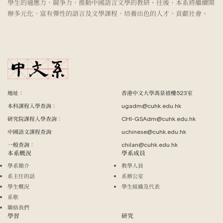
學生的適應力、競爭力，推動中國語言文學的教研。往後，本系將繼續開
辦多元化、富有彈性的語言及文學課程，培養出色的人才，貢獻社會。
地址：
香港中文大學馮景禧樓523室
本科課程入學查詢：
ugadm@cuhk.edu.hk
研究院課程入學查詢：
CHI-GSAdm@cuhk.edu.hk
中國語文課程查詢:
uchinese@cuhk.edu.hk
一般查詢：
chilan@cuhk.edu.hk
本系概況
學系成員
學系簡介
教學人員
系主任的話
系辦公室
學生概況
學生組織及代表
系歌
聯絡我們
學習
研究