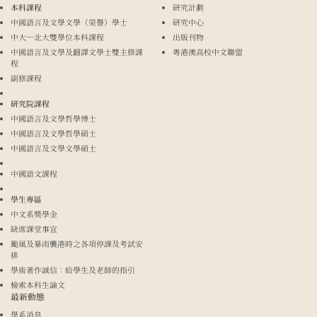
本科課程
研究計劃
中國語言及文學文學（榮譽）學士
研究中心
中大─北大雙學位本科課程
出版刊物
中國語言及文學及翻譯文學士雙主修課
粵港澳高校中文聯盟
程
副修課程
研究院課程
中國語言及文學哲學博士
中國語言及文學哲學碩士
中國語言及文學文學碩士
中國語文課程
學生專區
中文系獎學金
缺席課堂事宜
颱風及暴雨襲港時之各項停課及考試安
排
學術著作誠信：給學生及老師的指引
檢索本科生論文
最新動態
學系消息