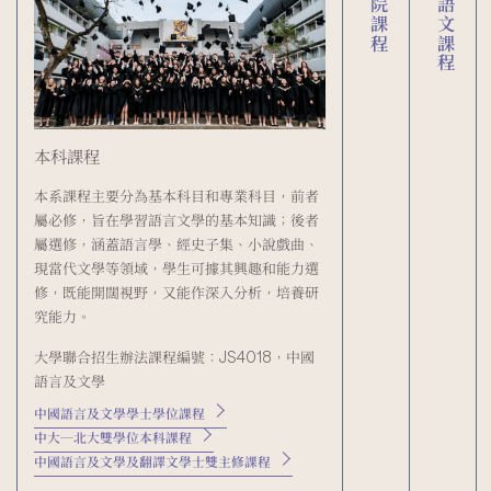
研究院課程
中國語文課程
中國語
研究院課程
本科課程
中國語文
香港中文大學研究院
本系課程主要分為基本科目和專業科目，前者
提升學生
不同程度課程，為有
屬必修，旨在學習語言文學的基本知識；後者
言及文學
語言文字、古代文獻
屬選修，涵蓋語言學、經史子集、小說戲曲、
化素養，
學術範疇提供學術專
現當代文學等領域，學生可據其興趣和能力選
論、創意
能力。
修，既能開闊視野，又能作深入分析，培養研
求為本科
究能力。
中國語言及文學哲學博
查閲更多
中國語言及文學哲學碩
大學聯合招生辦法課程編號：JS4018，中國
中國語言及文學文學碩
語言及文學
中國語言及文學學士學位課程
中大─北大雙學位本科課程
中國語言及文學及翻譯文學士雙主修課程