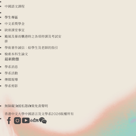
中國語文課程
學生專區
中文系獎學金
缺席課堂事宜
颱風及暴雨襲港時之各項停課及考試安
排
學術著作誠信：給學生及老師的指引
檢索本科生論文
最新動態
學系消息
學系活動
傳媒報導
學系剪影
無障礙支援
私隱政策
免責聲明
香港中文大學中國語言及文學系2026版權所有