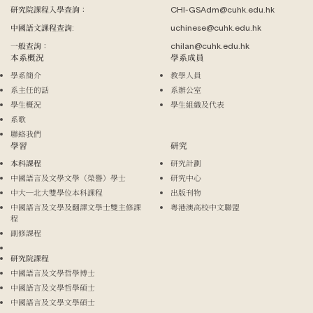
研究院課程入學查詢：
CHI-GSAdm@cuhk.edu.hk
中國語文課程查詢:
uchinese@cuhk.edu.hk
一般查詢：
chilan@cuhk.edu.hk
本系概況
學系成員
學系簡介
教學人員
系主任的話
系辦公室
學生概況
學生組織及代表
系歌
聯絡我們
學習
研究
本科課程
研究計劃
中國語言及文學文學（榮譽）學士
研究中心
中大─北大雙學位本科課程
出版刊物
中國語言及文學及翻譯文學士雙主修課
粵港澳高校中文聯盟
程
副修課程
研究院課程
中國語言及文學哲學博士
中國語言及文學哲學碩士
中國語言及文學文學碩士