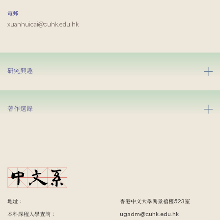
電郵
xuanhuicai@cuhk.edu.hk
研究興趣
著作選錄
地址：
香港中文大學馮景禧樓523室
本科課程入學查詢：
ugadm@cuhk.edu.hk