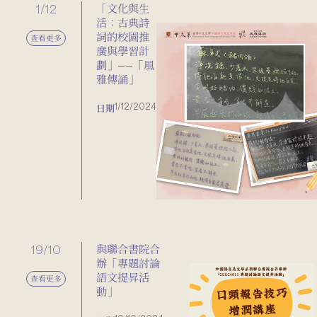
1/12
「文化與生
活：古典詩
詞的校園推
查看更多
廣與學習計
劃」——「風
雅傳誦」
1/12/2024
日期
19/10
與聯合書院合
辦「專題討論
語文提昇活
查看更多
動」