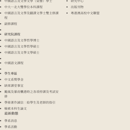
中國語言及文學文學（榮譽）學士
研究中心
中大─北大雙學位本科課程
出版刊物
中國語言及文學及翻譯文學士雙主修課
粵港澳高校中文聯盟
程
副修課程
研究院課程
中國語言及文學哲學博士
中國語言及文學哲學碩士
中國語言及文學文學碩士
中國語文課程
學生專區
中文系獎學金
缺席課堂事宜
颱風及暴雨襲港時之各項停課及考試安
排
學術著作誠信：給學生及老師的指引
檢索本科生論文
最新動態
學系消息
學系活動