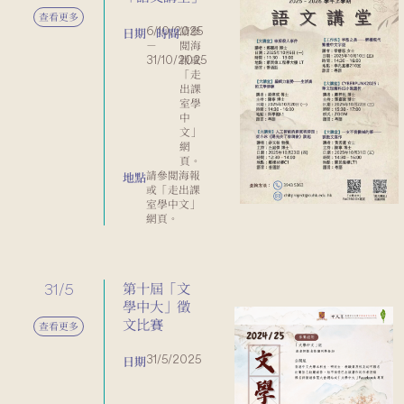
查看更多
6/10/2025
請參
日期
時間
－
閲海
31/10/2025
報或
「走
出課
室學
中
文」
網
頁。
請參閲海報
地點
或「走出課
室學中文」
網頁。
31/5
第十屆「文
學中大」徵
文比賽
查看更多
31/5/2025
日期