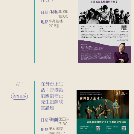
21/11/2025
16:00-
日期
時間
18:00
李兆基樓
地點
206室
7/11
在舞台上生
活：香港話
劇團劉守正
查看更多
先生戲劇欣
賞講座
7/11/2025
15:30-
日期
時間
17:30
康本國際
地點
學術園LT7