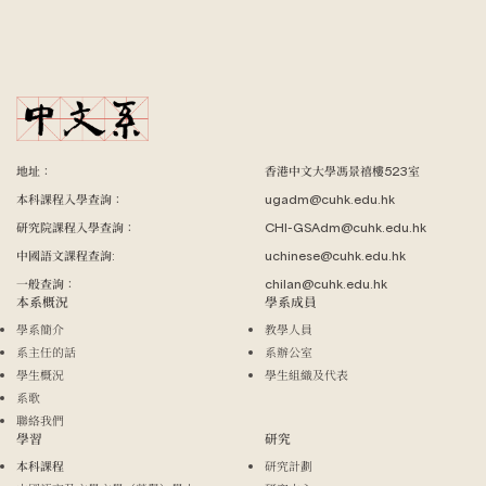
地址：
香港中文大學馮景禧樓523室
本科課程入學查詢：
ugadm@cuhk.edu.hk
研究院課程入學查詢：
CHI-GSAdm@cuhk.edu.hk
中國語文課程查詢:
uchinese@cuhk.edu.hk
一般查詢：
chilan@cuhk.edu.hk
本系概況
學系成員
學系簡介
教學人員
系主任的話
系辦公室
學生概況
學生組織及代表
系歌
聯絡我們
學習
研究
本科課程
研究計劃