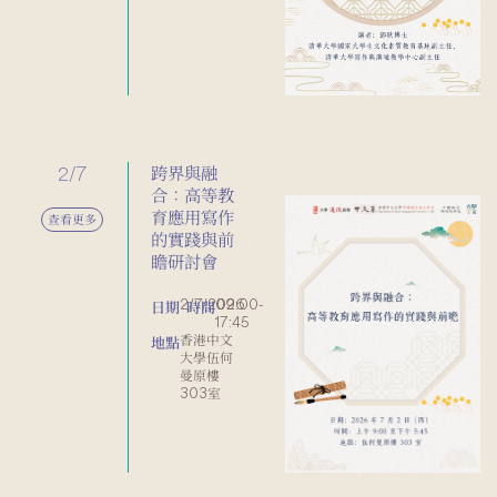
2/7
跨界與融
合：高等教
育應用寫作
查看更多
的實踐與前
瞻研討會
2/7/2026
09:00-
日期
時間
17:45
香港中文
地點
大學伍何
曼原樓
303室