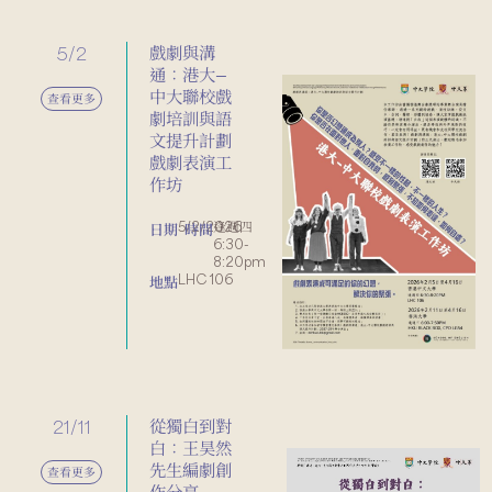
5/2
戲劇與溝
通：港大—
中大聯校戲
查看更多
劇培訓與語
文提升計劃
戲劇表演工
作坊
5/2/2026
逢週四
日期
時間
6:30-
8:20pm
LHC 106
地點
21/11
從獨白到對
白：王昊然
先生編劇創
查看更多
作分享