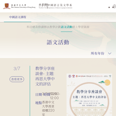
中國語文課程
科目總表
修讀辦法
教學計劃
語文活動
網上學習資源
語文活動
所有年份
3/7
教學分享座
談會- 主題:
再思大學中
查看更多
文的評估
3/7/2026
10:00-
日期
時間
12:00
香港中文
地點
大學馮景
禧樓220
室