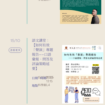
15/10
語文講堂：
【如何有效
「聲演」專題
查看更多
報告——口語
彙報、問答及
評論策略述
要】
15/10/2025
11:30-
日期
時間
13:15
科學館L4
地點