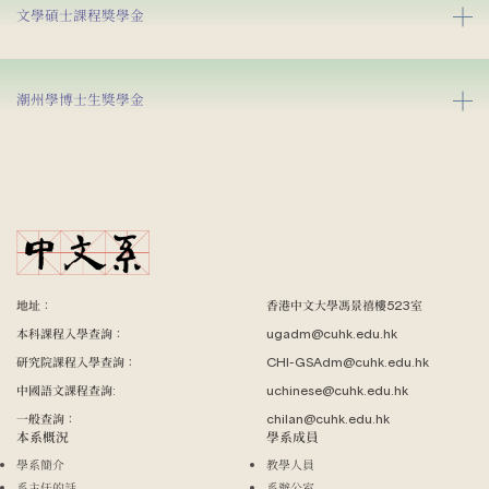
文學碩士課程獎學金
潮州學博士生獎學金
地址：
香港中文大學馮景禧樓523室
本科課程入學查詢：
ugadm@cuhk.edu.hk
研究院課程入學查詢：
CHI-GSAdm@cuhk.edu.hk
中國語文課程查詢:
uchinese@cuhk.edu.hk
一般查詢：
chilan@cuhk.edu.hk
本系概況
學系成員
學系簡介
教學人員
系主任的話
系辦公室